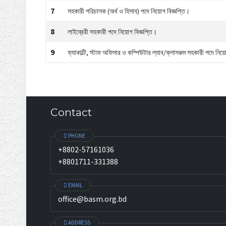
7
সহকারী পরিচালক (অর্থ ও হিসাব) পদে নিয়োগ বিজ্ঞপ্তি।
8
লাইব্রেরী সহকারী পদে নিয়োগ বিজ্ঞপ্তি।
9
ফ্যাকাল্টি, স্টাফ অফিসার ও কম্পিউটার ল্যাব/ক্লাসরুম সহকারী পদে নিয়ো
Contact
PHONE
+8802-57161036
+8801711-331388
EMAIL
office@basm.org.bd
ADDRESS