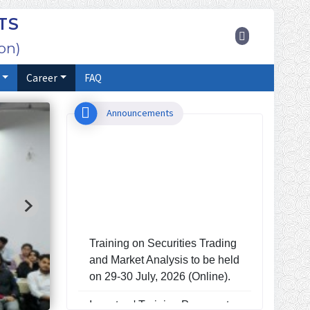
TS
on)
Career
FAQ
Announcements
Training on Securities Trading
and Market Analysis to be held
on 29-30 July, 2026 (Online).
Investors' Training Program to