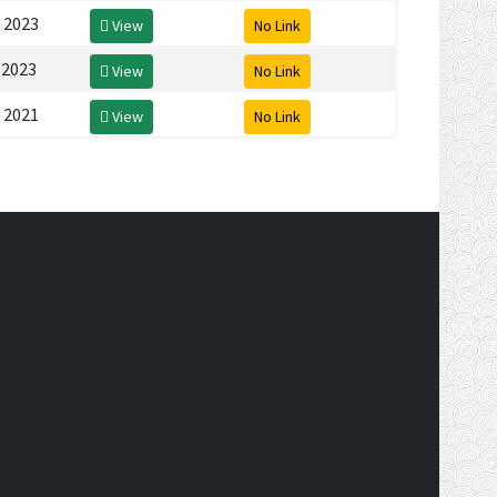
 2023
View
No Link
 2023
View
No Link
 2021
View
No Link