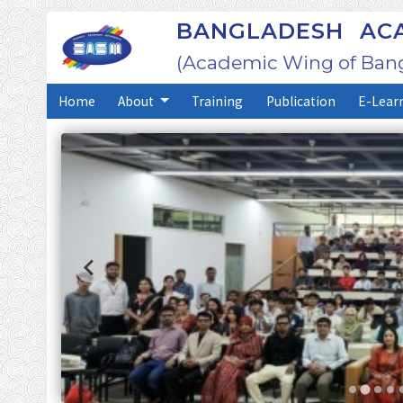
BANGLADESH ACA
(Academic Wing of Bang
Home
About
Training
Publication
E-Lear